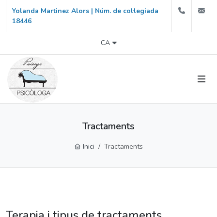
666640
i
Yolanda Martinez Alors | Núm. de col·legiada
18446
CA
Tractaments
Inici
Tractaments
Terapia i tipus de tractaments