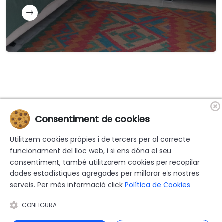
Consentiment de cookies
«Finançat per la Unió Europea-Next Generation EU»
Utilitzem cookies pròpies i de tercers per al correcte
funcionament del lloc web, i si ens dóna el seu
consentiment, també utilitzarem cookies per recopilar
dades estadístiques agregades per millorar els nostres
serveis. Per més informació click
Política de Cookies
© 2026 Psicòloga-Psicoanalista Yolanda Martinez Alors - Tots els
drets reservats |
Avís Legal
|
Política de privacitat
|
Política de
CONFIGURA
Cookies
|
Accessibilitat
|
Sitemap
|
Disseny i programació web: