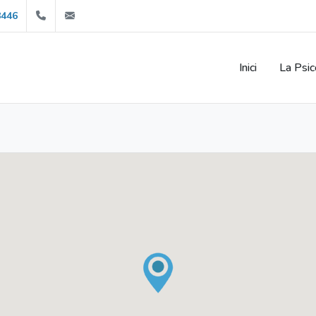
666640532
info@psicoyo.com
8446
Inici
La Psic