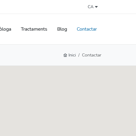
CA
òloga
Tractaments
Blog
Contactar
Inici
Contactar