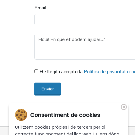
Email
He llegit i accepto la
Política de privacitat i c
Enviar
Consentiment de cookies
Utilitzem cookies pròpies i de tercers per al
correcte funcionament del lloc web, i si ens dóna