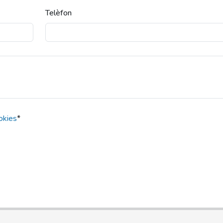
Telèfon
ookies
*