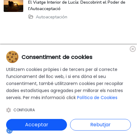
El Viatge Interior de Lucía: Descobrint el Poder de
l'Autoacceptació
Autoaceptación
Consentiment de cookies
«Finançat per la Unió Europea-Next Generation EU»
Utilitzem cookies pròpies i de tercers per al correcte
funcionament del lloc web, i si ens dóna el seu
consentiment, també utilitzarem cookies per recopilar
dades estadístiques agregades per millorar els nostres
serveis. Per més informació click
Política de Cookies
© 2026 Psicòloga-Psicoanalista Yolanda Martinez Alors - Tots els
drets reservats |
Avís Legal
|
Política de privacitat
|
Política de
CONFIGURA
Cookies
|
Accessibilitat
|
Sitemap
|
Disseny i programació web:
Acceptar
Rebutjar
Blaupixel.com