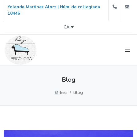
666640
i
Yolanda Martinez Alors | Núm. de col·legiada
18446
CA
Blog
Inici
Blog